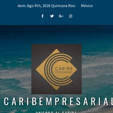
Skip
dom. Ago 9th, 2026
Quintana Roo
México
to
content
Facebook
Twitter
Google+
Instagram
CARIBEMPRESARIA
UNIENDO AL CARIBE