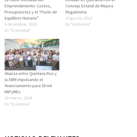
Emprendimiento: Costos,
Consejo Estatal de Mejora
Presupuestos y el “Punto de
Regulatoria
Equilibrio Humano”
4 agosto, 2022
6 diciembre, 2025
En "Gobierno"
En "Economía"
Alianza entre Quintana Roo y
la ABM impulsando el
financiamiento para 58 mil
MiPyMEs
18 marzo, 2026
En "Economia"