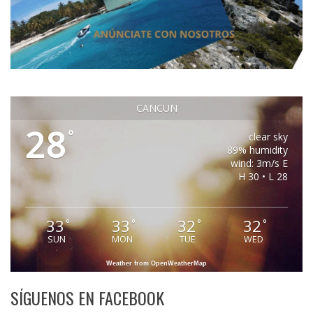
CANCUN
28
°
clear sky
89% humidity
wind: 3m/s E
H 30 • L 28
33
33
32
32
°
°
°
°
SUN
MON
TUE
WED
Weather from OpenWeatherMap
SÍGUENOS EN FACEBOOK