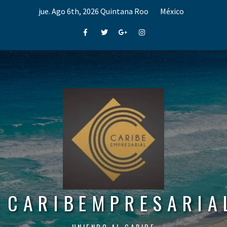
Skip
jue. Ago 6th, 2026
Quintana Roo
México
to
content
Facebook
Twitter
Google+
Instagram
CARIBEMPRESARIA
UNIENDO AL CARIBE