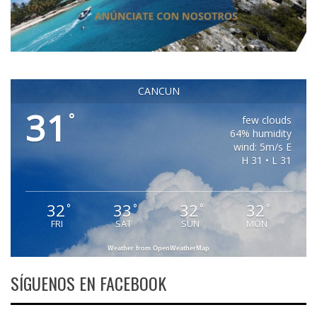
CANCUN
31
°
few clouds
64% humidity
wind: 5m/s E
H 31 • L 31
32
33
32
32
°
°
°
°
FRI
SAT
SUN
MON
Weather from OpenWeatherMap
SÍGUENOS EN FACEBOOK