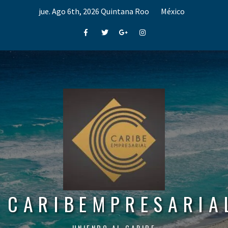
Skip
jue. Ago 6th, 2026
Quintana Roo
México
to
content
Facebook
Twitter
Google+
Instagram
CARIBEMPRESARIA
UNIENDO AL CARIBE