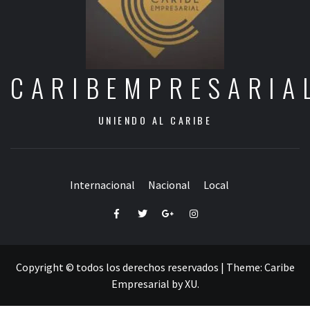
CARIBEMPRESARIA
UNIENDO AL CARIBE
Internacional
Nacional
Local
Facebook
Twitter
Google+
Instagram
Copyright © todos los derechos reservados
|
Theme:
Caribe
Empresarial
by
XU
.