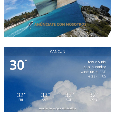
CANCUN
30
°
few clouds
63% humidity
wind: 0m/s ESE
H 31 • L 30
32
33
32
32
°
°
°
°
FRI
SAT
SUN
MON
Weather from OpenWeatherMap