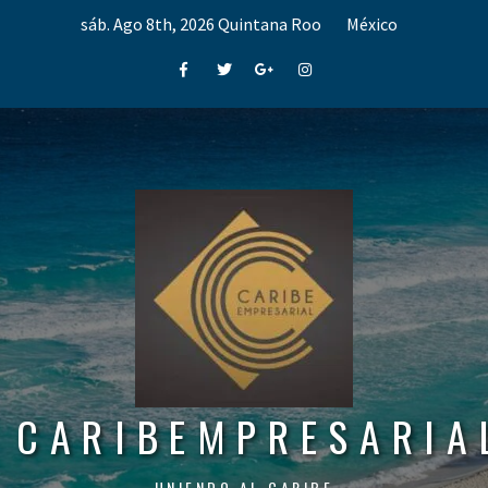
Skip
sáb. Ago 8th, 2026
Quintana Roo
México
to
content
Facebook
Twitter
Google+
Instagram
CARIBEMPRESARIA
UNIENDO AL CARIBE