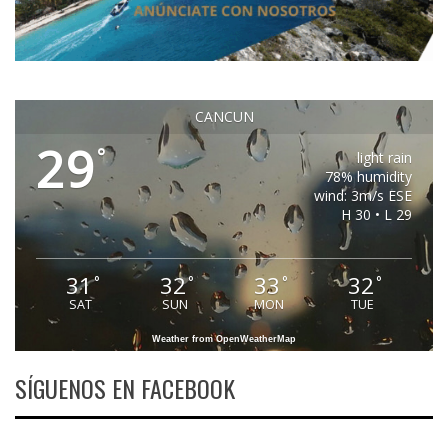
CANCUN
29
°
light rain
78% humidity
wind: 3m/s ESE
H 30 • L 29
31
32
33
32
°
°
°
°
SAT
SUN
MON
TUE
Weather from OpenWeatherMap
SÍGUENOS EN FACEBOOK