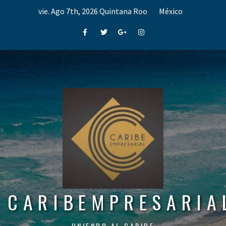
Skip
vie. Ago 7th, 2026
Quintana Roo
México
to
content
Facebook
Twitter
Google+
Instagram
CARIBEMPRESARIA
UNIENDO AL CARIBE