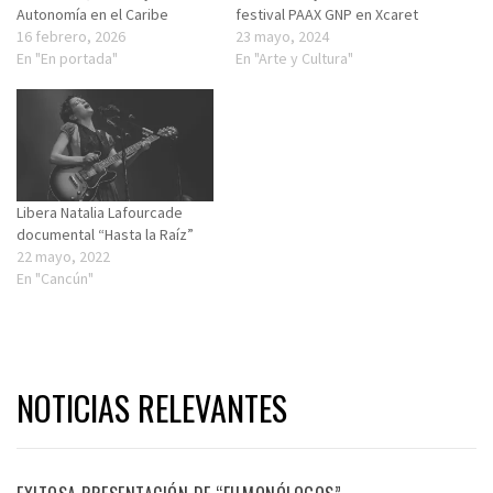
Autonomía en el Caribe
festival PAAX GNP en Xcaret
16 febrero, 2026
23 mayo, 2024
En "En portada"
En "Arte y Cultura"
Libera Natalia Lafourcade
documental “Hasta la Raíz”
22 mayo, 2022
En "Cancún"
NOTICIAS RELEVANTES