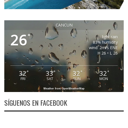
CANCUN
26
°
light rain
83% humidity
wind: 2m/s ENE
H 26 • L 26
32
33
32
32
°
°
°
°
FRI
SAT
SUN
MON
Weather from OpenWeatherMap
SÍGUENOS EN FACEBOOK