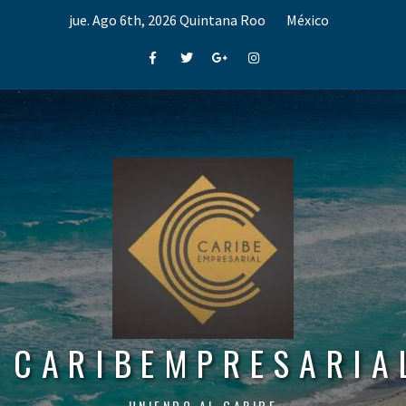
Skip
jue. Ago 6th, 2026
Quintana Roo
México
to
content
Facebook
Twitter
Google+
Instagram
CARIBEMPRESARIA
UNIENDO AL CARIBE