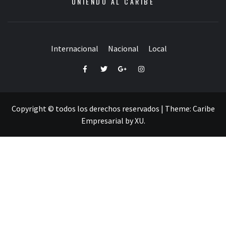
UNIENDO AL CARIBE
Internacional
Nacional
Local
Facebook
Twitter
Google+
Instagram
Copyright © todos los derechos reservados
|
Theme:
Caribe
Empresarial
by
XU
.