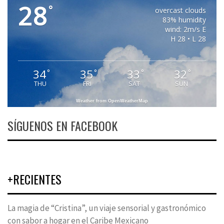
28
°
overcast clouds
83% humidity
wind: 2m/s E
H 28 • L 28
34
35
33
32
°
°
°
°
THU
FRI
SAT
SUN
Weather from OpenWeatherMap
SÍGUENOS EN FACEBOOK
+RECIENTES
La magia de “Cristina”, un viaje sensorial y gastronómico
con sabor a hogar en el Caribe Mexicano