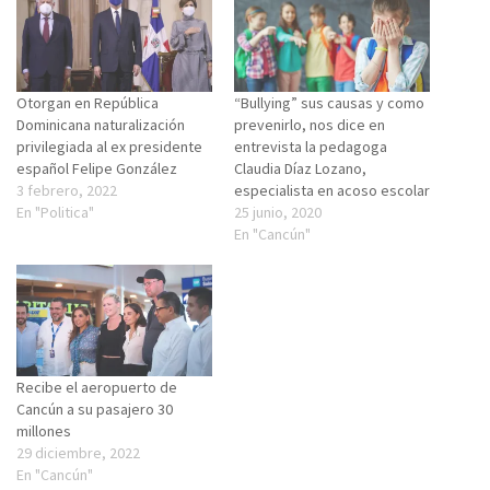
Otorgan en República
“Bullying” sus causas y como
Dominicana naturalización
prevenirlo, nos dice en
privilegiada al ex presidente
entrevista la pedagoga
español Felipe González
Claudia Díaz Lozano,
3 febrero, 2022
especialista en acoso escolar
En "Politica"
25 junio, 2020
En "Cancún"
Recibe el aeropuerto de
Cancún a su pasajero 30
millones
29 diciembre, 2022
En "Cancún"