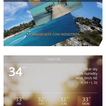
CANCUN
34
°
clear sky
63% humidity
wind: 0m/s NE
H 34 • L 32
33
32
32
33
°
°
°
°
FRI
SAT
SUN
MON