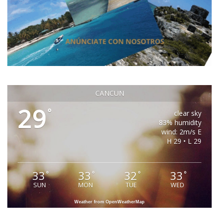
CANCUN
29
°
clear sky
83% humidity
wind: 2m/s E
H 29 • L 29
33
33
32
33
°
°
°
°
SUN
MON
TUE
WED
Weather from OpenWeatherMap