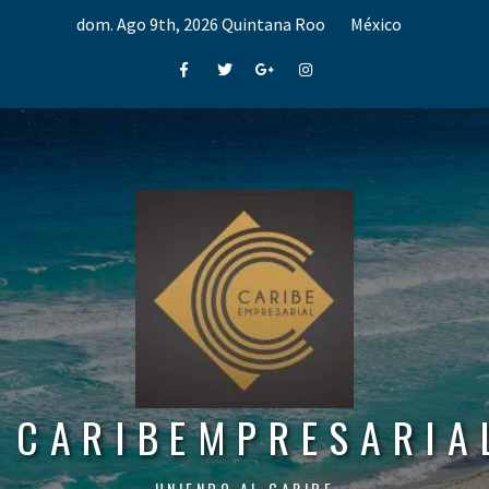
Skip
dom. Ago 9th, 2026
Quintana Roo
México
to
content
Facebook
Twitter
Google+
Instagram
CARIBEMPRESARIA
UNIENDO AL CARIBE