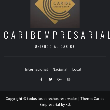
CARIBEMPRESARIA
UNIENDO AL CARIBE
Internacional
Nacional
Local
Facebook
Twitter
Google+
Instagram
Copyright © todos los derechos reservados
|
Theme:
Caribe
Empresarial
by
XU
.