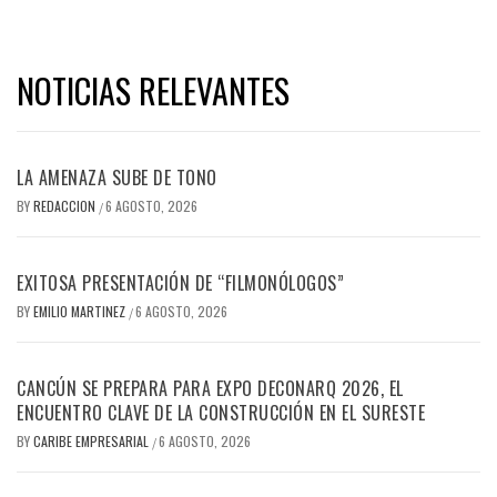
Consulta del Instituto
Nacional de los Pueblos
Indígenas, Carlos Moreno
Derbez, tuvo que…
NOTICIAS RELEVANTES
LA AMENAZA SUBE DE TONO
BY
REDACCION
6 AGOSTO, 2026
/
EXITOSA PRESENTACIÓN DE “FILMONÓLOGOS”
BY
EMILIO MARTINEZ
6 AGOSTO, 2026
/
CANCÚN SE PREPARA PARA EXPO DECONARQ 2026, EL
ENCUENTRO CLAVE DE LA CONSTRUCCIÓN EN EL SURESTE
BY
CARIBE EMPRESARIAL
6 AGOSTO, 2026
/