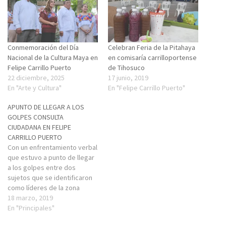
Conmemoración del Día
Celebran Feria de la Pitahaya
Nacional de la Cultura Maya en
en comisaría carrilloportense
Felipe Carrillo Puerto
de Tihosuco
22 diciembre, 2025
17 junio, 2019
En "Arte y Cultura"
En "Felipe Carrillo Puerto"
APUNTO DE LLEGAR A LOS
GOLPES CONSULTA
CIUDADANA EN FELIPE
CARRILLO PUERTO
Con un enfrentamiento verbal
que estuvo a punto de llegar
a los golpes entre dos
sujetos que se identificaron
como líderes de la zona
maya, se desarrolló un foro
18 marzo, 2019
indígena en Felipe Carrillo
En "Principales"
Puerto. El Director de