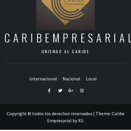
CARIBEMPRESARIA
UNIENDO AL CARIBE
Internacional
Nacional
Local
Facebook
Twitter
Google+
Instagram
Copyright © todos los derechos reservados
|
Theme:
Caribe
Empresarial
by
XU
.