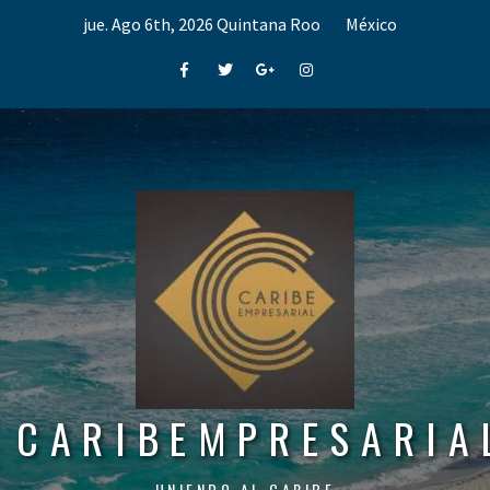
Skip
jue. Ago 6th, 2026
Quintana Roo
México
to
content
Facebook
Twitter
Google+
Instagram
CARIBEMPRESARIA
UNIENDO AL CARIBE