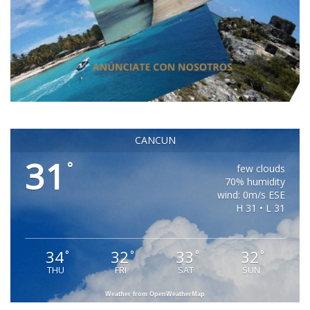
CANCUN
31
°
few clouds
70% humidity
wind: 0m/s ESE
H 31 • L 31
34
32
33
32
°
°
°
°
THU
FRI
SAT
SUN
Weather from OpenWeatherMap