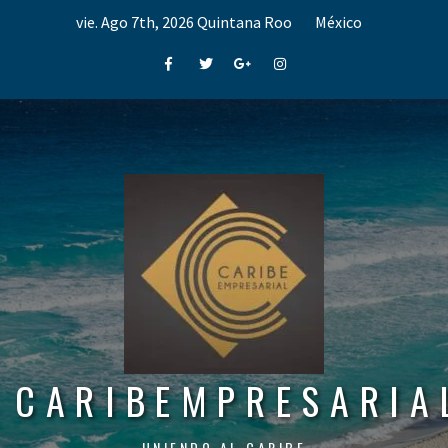
Skip
vie. Ago 7th, 2026
Quintana Roo
México
to
content
Facebook
Twitter
Google+
Instagram
CARIBEMPRESARIA
UNIENDO AL CARIBE