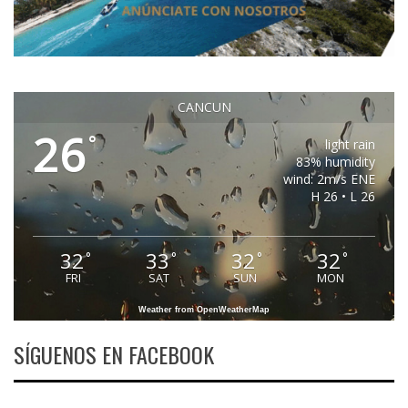
CANCUN
26
°
light rain
83% humidity
wind: 2m/s ENE
H 26 • L 26
32
33
32
32
°
°
°
°
FRI
SAT
SUN
MON
Weather from OpenWeatherMap
SÍGUENOS EN FACEBOOK