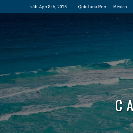
Skip
sáb. Ago 8th, 2026
Quintana Roo
México
to
content
C