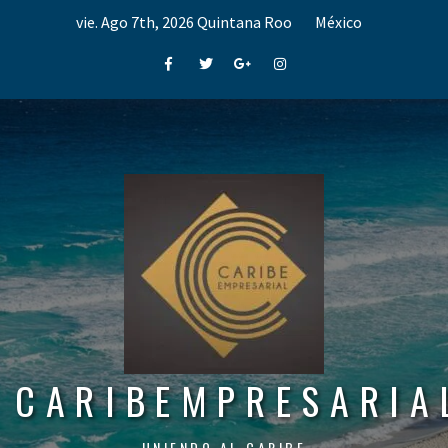
Skip
vie. Ago 7th, 2026
Quintana Roo
México
to
content
Facebook
Twitter
Google+
Instagram
CARIBEMPRESARIA
UNIENDO AL CARIBE