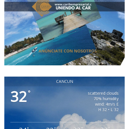
CANCUN
32
°
scattered clouds
70% humidity
wind: 4m/s E
H 32 • L 32
°
°
°
°