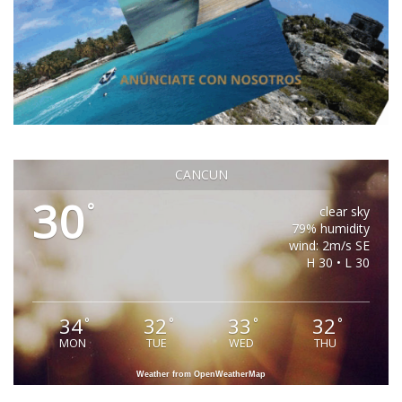
CANCUN
30
°
clear sky
79% humidity
wind: 2m/s SE
H 30 • L 30
34
32
33
32
°
°
°
°
MON
TUE
WED
THU
Weather from OpenWeatherMap