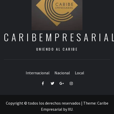
CARIBEMPRESARIA
UNIENDO AL CARIBE
Internacional
Nacional
Local
Facebook
Twitter
Google+
Instagram
Copyright © todos los derechos reservados
|
Theme:
Caribe
Empresarial
by
XU
.