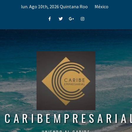
Skip
lun. Ago 10th, 2026
Quintana Roo
México
to
content
Facebook
Twitter
Google+
Instagram
CARIBEMPRESARIA
UNIENDO AL CARIBE