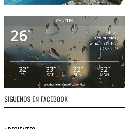
CANCUN
26
°
light rain
83% humidity
wind: 2m/s ENE
H 26 • L 26
32
33
32
32
°
°
°
°
FRI
SAT
SUN
MON
Weather from OpenWeatherMap
SÍGUENOS EN FACEBOOK