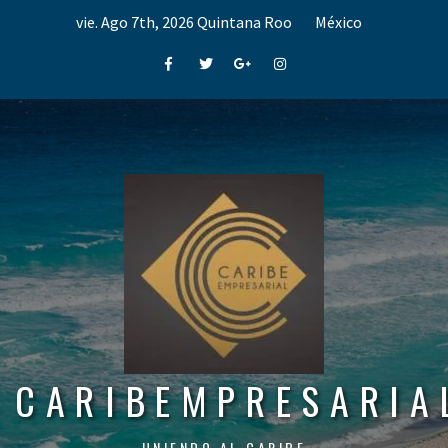
Skip
vie. Ago 7th, 2026
Quintana Roo
México
to
content
Facebook
Twitter
Google+
Instagram
CARIBEMPRESARIA
UNIENDO AL CARIBE