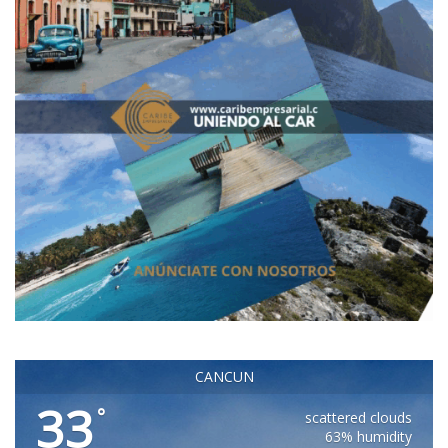
CANCUN
33
°
scattered clouds
63% humidity