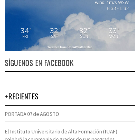
wind: 1m/s WSW
H 33 • L 32
34
32
32
33
°
°
°
°
FRI
SAT
SUN
MON
Weather from OpenWeatherMap
SÍGUENOS EN FACEBOOK
+RECIENTES
PORTADA 07 de AGOSTO
El Instituto Universitario de Alta Formación (IUAF)
celebró la ceremonia de grados de sus posgrados