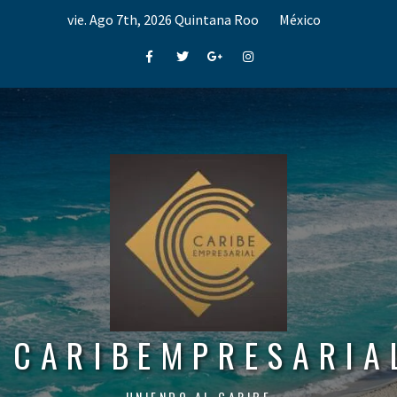
Skip
vie. Ago 7th, 2026
Quintana Roo
México
to
content
Facebook
Twitter
Google+
Instagram
CARIBEMPRESARIA
UNIENDO AL CARIBE