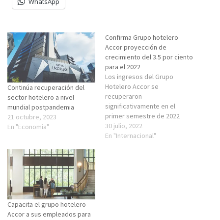
WhatsApp
Confirma Grupo hotelero
Accor proyección de
crecimiento del 3.5 por ciento
para el 2022
Los ingresos del Grupo
Hotelero Accor se
Continúa recuperación del
recuperaron
sector hotelero a nivel
significativamente en el
mundial postpandemia
primer semestre de 2022
21 octubre, 2023
después de dos años de
30 julio, 2022
En "Economia"
importantes interrupciones
En "Internacional"
relacionadas con la pandemia
en la industria del turismo y la
hospitalidad, que le permite
confirmar para 2022, su
previsión de crecimiento
unitario neto en la red en…
Capacita el grupo hotelero
Accor a sus empleados para