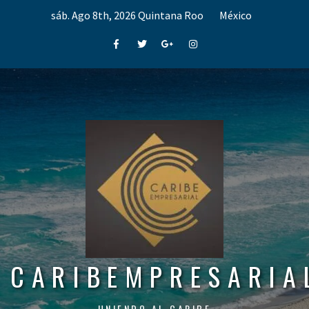
Skip
sáb. Ago 8th, 2026
Quintana Roo
México
to
content
Facebook
Twitter
Google+
Instagram
CARIBEMPRESARIA
UNIENDO AL CARIBE