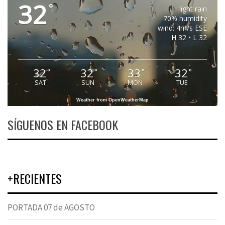
32
°
light rain
70% humidity
wind: 4m/s ESE
H 32 • L 32
32
32
33
32
°
°
°
°
SAT
SUN
MON
TUE
Weather from OpenWeatherMap
SÍGUENOS EN FACEBOOK
+RECIENTES
PORTADA 07 de AGOSTO