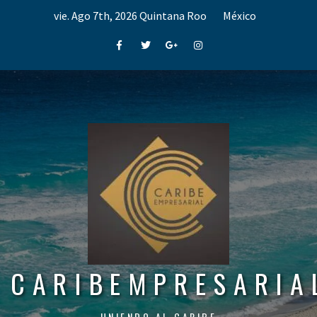
Skip
vie. Ago 7th, 2026
Quintana Roo
México
to
content
Facebook
Twitter
Google+
Instagram
CARIBEMPRESARIA
UNIENDO AL CARIBE