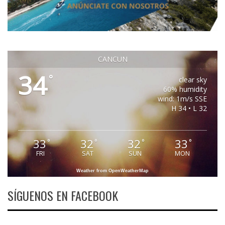
CANCUN
34
°
clear sky
60% humidity
wind: 1m/s SSE
H 34 • L 32
33
32
32
33
°
°
°
°
FRI
SAT
SUN
MON
Weather from OpenWeatherMap
SÍGUENOS EN FACEBOOK