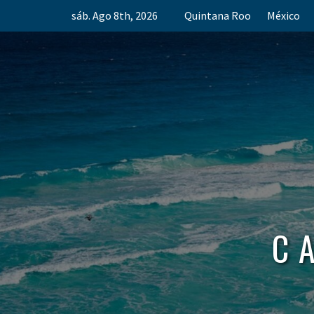
Skip
sáb. Ago 8th, 2026
Quintana Roo
México
to
content
C