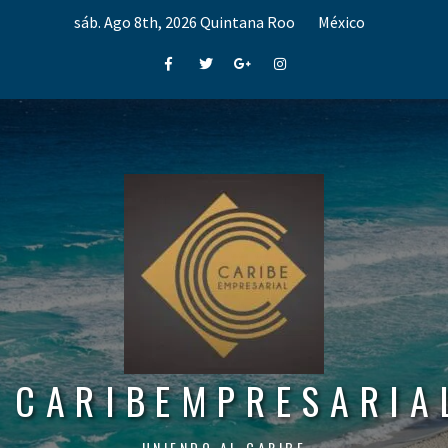
Skip
sáb. Ago 8th, 2026
Quintana Roo
México
to
content
Facebook
Twitter
Google+
Instagram
CARIBEMPRESARIA
UNIENDO AL CARIBE