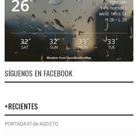
26
°
light rain
94% humidity
wind: 1m/s SE
H 26 • L 26
32
32
33
33
°
°
°
°
SAT
SUN
MON
TUE
Weather from OpenWeatherMap
SÍGUENOS EN FACEBOOK
+RECIENTES
PORTADA 07 de AGOSTO