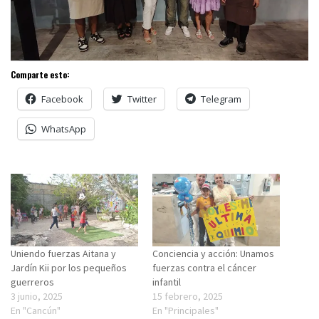
Comparte esto:
Facebook
Twitter
Telegram
WhatsApp
Uniendo fuerzas Aitana y
Conciencia y acción: Unamos
Jardín Kii por los pequeños
fuerzas contra el cáncer
guerreros
infantil
3 junio, 2025
15 febrero, 2025
En "Cancún"
En "Principales"