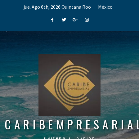
Skip
jue. Ago 6th, 2026
Quintana Roo
México
to
content
Facebook
Twitter
Google+
Instagram
CARIBEMPRESARIA
UNIENDO AL CARIBE