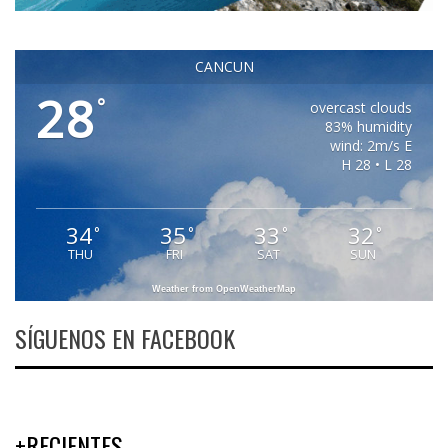
CANCUN
28
°
overcast clouds
83% humidity
wind: 2m/s E
H 28 • L 28
34
35
33
32
°
°
°
°
THU
FRI
SAT
SUN
Weather from OpenWeatherMap
SÍGUENOS EN FACEBOOK
+RECIENTES