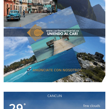
CANCUN
29
°
few clouds