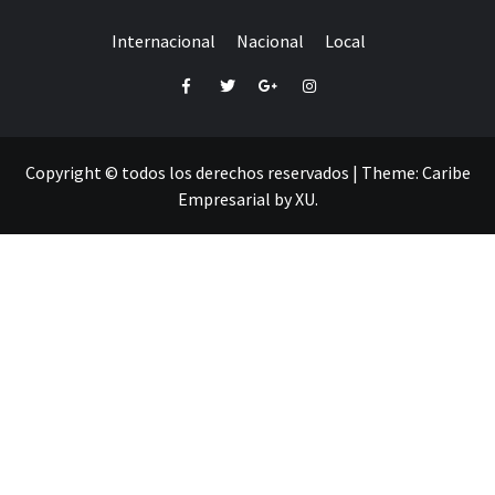
Internacional
Nacional
Local
Facebook
Twitter
Google+
Instagram
Copyright © todos los derechos reservados
|
Theme:
Caribe
Empresarial
by
XU
.