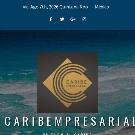
Skip
vie. Ago 7th, 2026
Quintana Roo
México
to
content
Facebook
Twitter
Google+
Instagram
CARIBEMPRESARIA
UNIENDO AL CARIBE