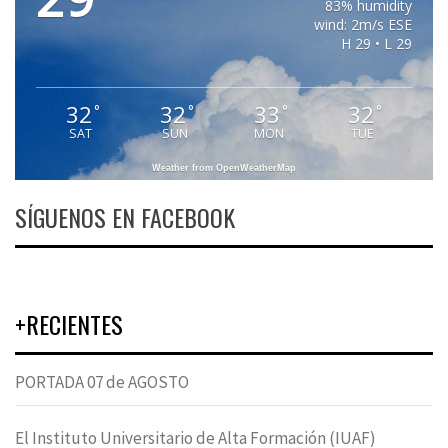
83% humidity
wind: 2m/s ESE
H 29 • L 29
32
32
33
32
°
°
°
°
SAT
SUN
MON
TUE
Weather from OpenWeatherMap
SÍGUENOS EN FACEBOOK
+RECIENTES
PORTADA 07 de AGOSTO
El Instituto Universitario de Alta Formación (IUAF)