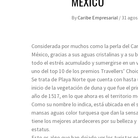
MÉXICO
By
Caribe Empresarial
/
31 agos
Considerada por muchos como la perla del Cari
México, gracias a sus aguas cristalinas y a su b
todo el estrés acumulado y sumergirse en un v
uno del top 10 de los premios Travellers’ Choic
Se trata de Playa Norte que cuenta con hasta 
inicio de la vegetación de duna y que fue el p
año de 1517, en lo que ahora es el territorio 
Como su nombre lo indica, está ubicada en el 
mansas aguas color turquesa que dan la sensa
tiene los mejores atardeceres por su belleza y
estatus.
Esto es algo que han dejado ver los turistas 