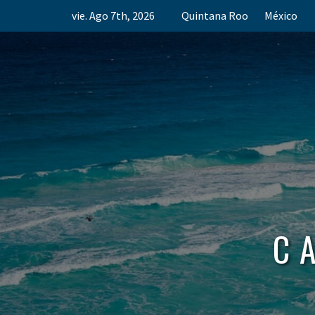
Skip
vie. Ago 7th, 2026
Quintana Roo
México
to
content
C