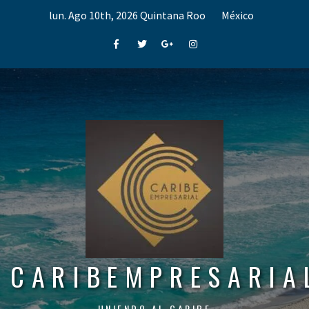
Skip
lun. Ago 10th, 2026
Quintana Roo
México
to
content
Facebook
Twitter
Google+
Instagram
CARIBEMPRESARIA
UNIENDO AL CARIBE