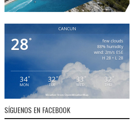
CANCUN
28
°
few clouds
88% humidity
wind: 2m/s ESE
H 28 • L 28
34
32
33
32
°
°
°
°
MON
TUE
WED
THU
Weather from OpenWeatherMap
SÍGUENOS EN FACEBOOK