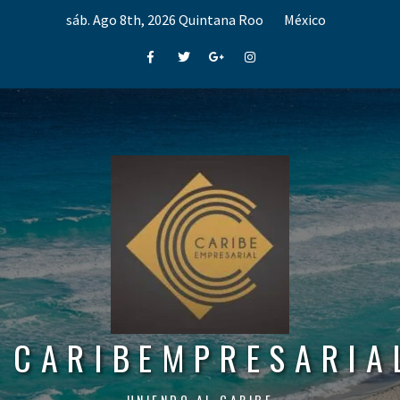
Skip
sáb. Ago 8th, 2026
Quintana Roo
México
to
content
Facebook
Twitter
Google+
Instagram
CARIBEMPRESARIA
UNIENDO AL CARIBE