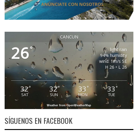
CANCUN
26
°
light rain
94% humidity
wind: 1m/s SE
H 26 • L 26
32
32
33
33
°
°
°
°
SAT
SUN
MON
TUE
Weather from OpenWeatherMap
SÍGUENOS EN FACEBOOK