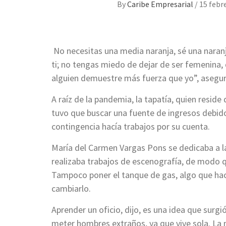
By
Caribe Empresarial
/
15 febr
No necesitas una media naranja, sé una naranj
ti; no tengas miedo de dejar de ser femenina,
alguien demuestre más fuerza que yo”, asegu
A raíz de la pandemia, la tapatía, quien resid
tuvo que buscar una fuente de ingresos debido
contingencia hacía trabajos por su cuenta.
María del Carmen Vargas Pons se dedicaba a la 
realizaba trabajos de escenografía, de modo qu
Tampoco poner el tanque de gas, algo que ha
cambiarlo.
Aprender un oficio, dijo, es una idea que surgi
meter hombres extraños, ya que vive sola. La