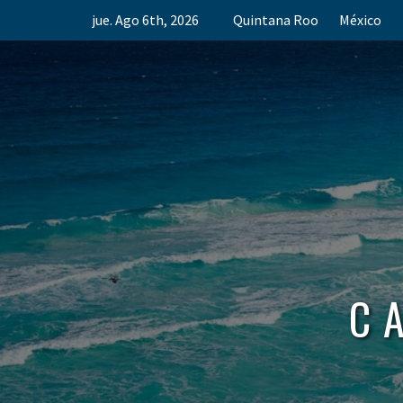
Skip
jue. Ago 6th, 2026
Quintana Roo
México
to
content
C