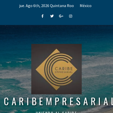
Skip
jue. Ago 6th, 2026
Quintana Roo
México
to
content
Facebook
Twitter
Google+
Instagram
CARIBEMPRESARIA
UNIENDO AL CARIBE