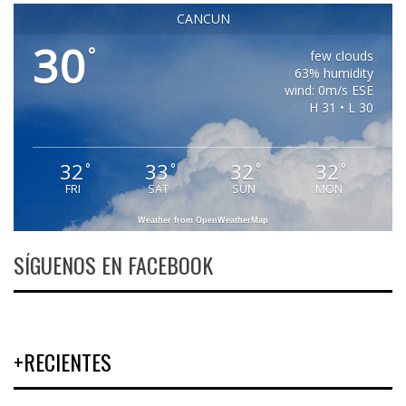
CANCUN
30
°
few clouds
63% humidity
wind: 0m/s ESE
H 31 • L 30
32
33
32
32
°
°
°
°
FRI
SAT
SUN
MON
Weather from OpenWeatherMap
SÍGUENOS EN FACEBOOK
+RECIENTES