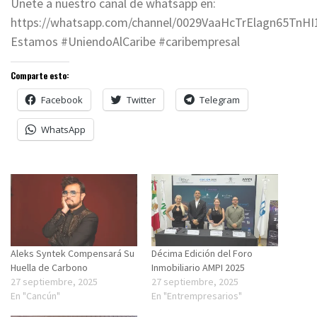
Únete a nuestro canal de whatsapp en:
https://whatsapp.com/channel/0029VaaHcTrElagn65TnHI
Estamos #UniendoAlCaribe #caribempresal
Comparte esto:
Facebook
Twitter
Telegram
WhatsApp
Aleks Syntek Compensará Su
Décima Edición del Foro
Huella de Carbono
Inmobiliario AMPI 2025
27 septiembre, 2025
27 septiembre, 2025
En "Cancún"
En "Entrempresarios"