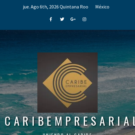
Skip
jue. Ago 6th, 2026
Quintana Roo
México
to
content
Facebook
Twitter
Google+
Instagram
CARIBEMPRESARIA
UNIENDO AL CARIBE