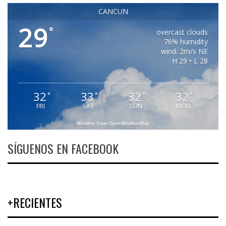
CANCUN
29
°
overcast clouds
76% humidity
wind: 2m/s NE
H 29 • L 28
32
33
32
32
°
°
°
°
FRI
SAT
SUN
MON
Weather from OpenWeatherMap
SÍGUENOS EN FACEBOOK
+RECIENTES