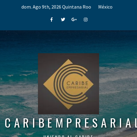
Skip
dom. Ago 9th, 2026
Quintana Roo
México
to
content
Facebook
Twitter
Google+
Instagram
CARIBEMPRESARIA
UNIENDO AL CARIBE