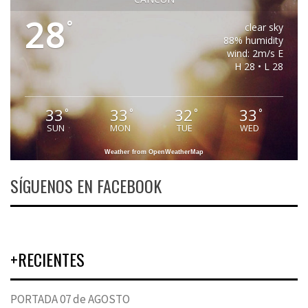
28
°
clear sky
88% humidity
wind: 2m/s E
H 28 • L 28
33
33
32
33
°
°
°
°
SUN
MON
TUE
WED
Weather from OpenWeatherMap
SÍGUENOS EN FACEBOOK
+RECIENTES
PORTADA 07 de AGOSTO