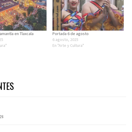
uamantla en Tlaxcala
Portada 6 de agosto
25
6 agosto, 2025
tura"
En "Arte y Cultura"
NTES
026