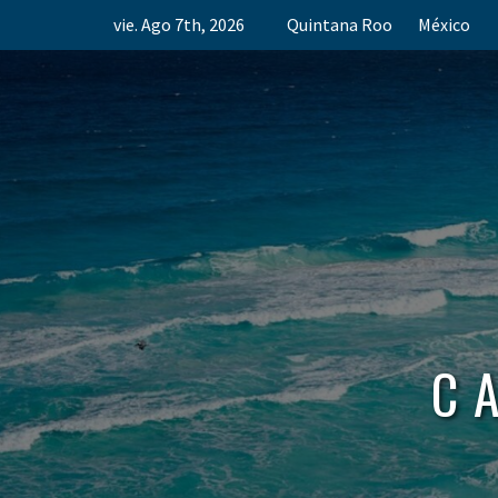
Skip
vie. Ago 7th, 2026
Quintana Roo
México
to
content
C