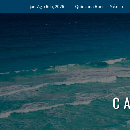
Skip
jue. Ago 6th, 2026
Quintana Roo
México
to
content
C