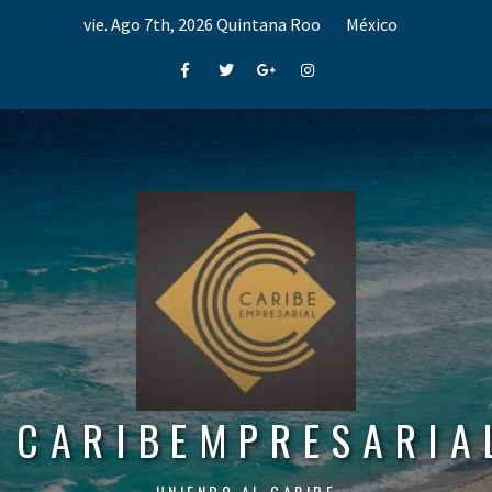
Skip
vie. Ago 7th, 2026
Quintana Roo
México
to
content
Facebook
Twitter
Google+
Instagram
CARIBEMPRESARIA
UNIENDO AL CARIBE