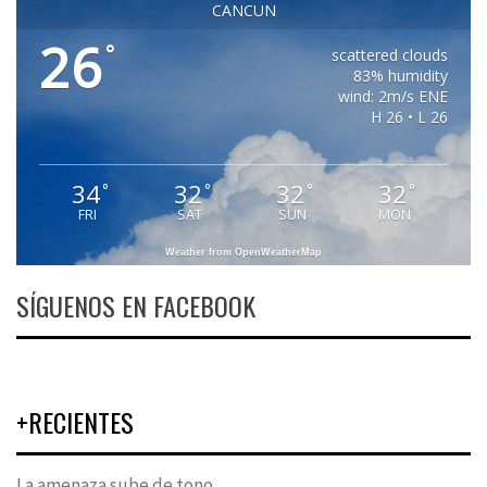
CANCUN
26
°
scattered clouds
83% humidity
wind: 2m/s ENE
H 26 • L 26
34
32
32
32
°
°
°
°
FRI
SAT
SUN
MON
Weather from OpenWeatherMap
SÍGUENOS EN FACEBOOK
+RECIENTES
La amenaza sube de tono