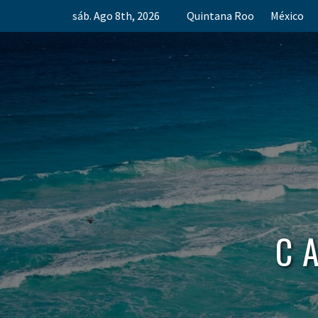
Skip
sáb. Ago 8th, 2026
Quintana Roo
México
to
content
C