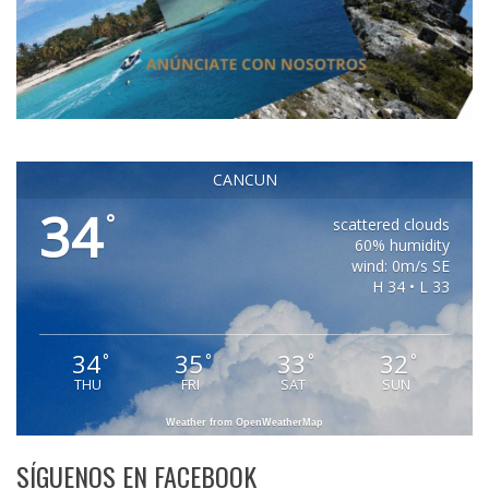
CANCUN
34
°
scattered clouds
60% humidity
wind: 0m/s SE
H 34 • L 33
34
35
33
32
°
°
°
°
THU
FRI
SAT
SUN
Weather from OpenWeatherMap
SÍGUENOS EN FACEBOOK