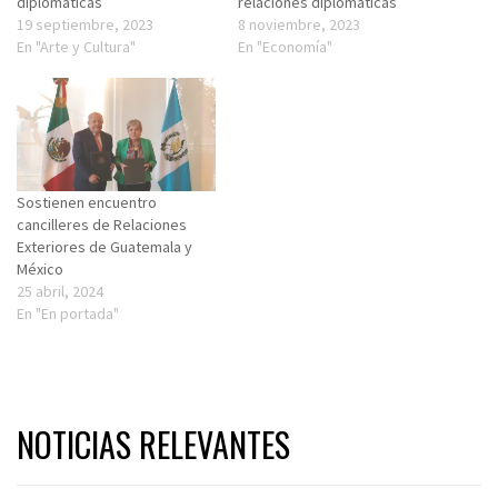
diplomáticas
relaciones diplomáticas
19 septiembre, 2023
8 noviembre, 2023
En "Arte y Cultura"
En "Economía"
Sostienen encuentro
cancilleres de Relaciones
Exteriores de Guatemala y
México
25 abril, 2024
En "En portada"
NOTICIAS RELEVANTES