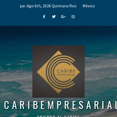
Skip
jue. Ago 6th, 2026
Quintana Roo
México
to
content
Facebook
Twitter
Google+
Instagram
CARIBEMPRESARIA
UNIENDO AL CARIBE