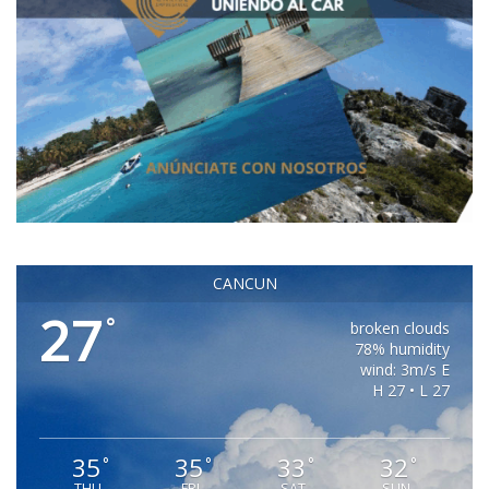
CANCUN
27
°
broken clouds
78% humidity
wind: 3m/s E
H 27 • L 27
35
35
33
32
°
°
°
°
THU
FRI
SAT
SUN