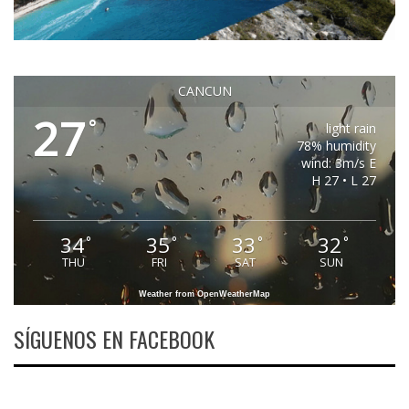
CANCUN
27
°
light rain
78% humidity
wind: 3m/s E
H 27 • L 27
34
35
33
32
°
°
°
°
THU
FRI
SAT
SUN
Weather from OpenWeatherMap
SÍGUENOS EN FACEBOOK