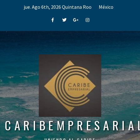
Skip
jue. Ago 6th, 2026
Quintana Roo
México
to
content
Facebook
Twitter
Google+
Instagram
CARIBEMPRESARIA
UNIENDO AL CARIBE