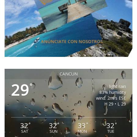
CANCUN
29
°
light rain
83% humidity
wind: 2m/s ESE
H 29 • L 29
32
32
33
32
°
°
°
°
SAT
SUN
MON
TUE