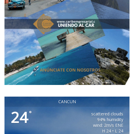
CANCUN
24
°
scattered clouds
94% humidity
wind: 2m/s ENE
H 24 • L 24