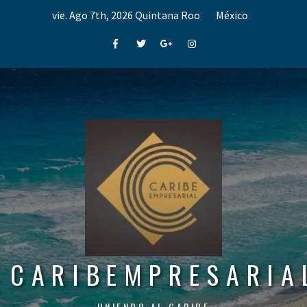
Skip
vie. Ago 7th, 2026
Quintana Roo
México
to
content
Facebook
Twitter
Google+
Instagram
CARIBEMPRESARIA
UNIENDO AL CARIBE