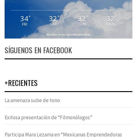
34
32
32
32
°
°
°
°
FRI
SAT
SUN
MON
Weather from OpenWeatherMap
SÍGUENOS EN FACEBOOK
+RECIENTES
La amenaza sube de tono
Exitosa presentación de “Filmonólogos”
Participa Mara Lezama en “Mexicanas Emprendedoras