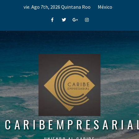
Skip
vie. Ago 7th, 2026
Quintana Roo
México
to
content
Facebook
Twitter
Google+
Instagram
CARIBEMPRESARIA
UNIENDO AL CARIBE