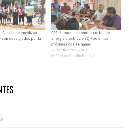
 Cancún se movilizan
CFE dispone suspender cortes de
y son desalojados por la
energía eléctrica en Q.Roo en las
próximas dos semanas
30 septiembre, 2019
En "Felipe Carrillo Puerto"
NTES
026