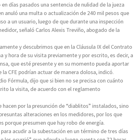
en días pasados una sentencia de nulidad de la jueza
en anuló una multa o actualización de 240 mil pesos que
uso a un usuario, luego de que durante una inspección
didor, señaló Carlos Alexis Treviño, abogado de la
camente y descubrimos que en la Cláusula IX del Contrato
a y hora de su visita previamente y por escrito, es decir, a
ensa, que esté presente y en su momento pueda aportar
e la CFE podrían actuar de manera dolosa, indicó.
io Fórmula, dijo que si bien no se precisa con cuánto
rito la visita, de acuerdo con el reglamento
 hacen por la presunción de “diablitos” instalados, sino
resuntas alteraciones en los medidores, por los que
res porque presumen que hay robo de energía.
 para acudir a la subestación en un término de tres días
e les ocurrió” que adeuda y luego cuenta con 72 horas