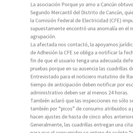
La asociación Porque yo amo a Cancún obtuvo 
Segundo Mercantil del Distrito de Cancún, qui
la Comisión Federal de Electricidad (CFE) imp
supuestamente encontró una anomalía en el me
agrupación.
La afectada nos contactó, la apoyamos jurídi
de Adhesión la CFE se obliga a notificar la fech
fin de que el usuario tenga una adecuada def
pruebas porque en su ausencia las cuadrillas d
Entrevistado para el noticiero matutino de Rad
tiempo de anticipación deben notificar por esc
administrativo deben ser al menos 24 horas.
También aclaró que las inspecciones no sólo se
también por “picos” de consumo atribuidos a p
hacen ajustes de hasta de cinco años anterio
Generalmente, las cuadrillas entregan una cita
para que el consumidor se entere de cuánto “s