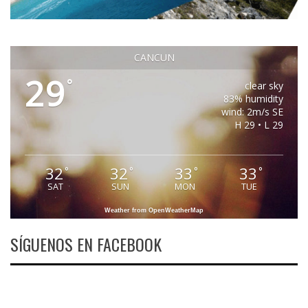
CANCUN
29
°
clear sky
83% humidity
wind: 2m/s SE
H 29 • L 29
32
32
33
33
°
°
°
°
SAT
SUN
MON
TUE
Weather from OpenWeatherMap
SÍGUENOS EN FACEBOOK