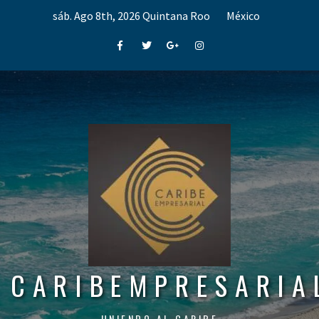
Skip
sáb. Ago 8th, 2026
Quintana Roo
México
to
content
Facebook
Twitter
Google+
Instagram
CARIBEMPRESARIA
UNIENDO AL CARIBE