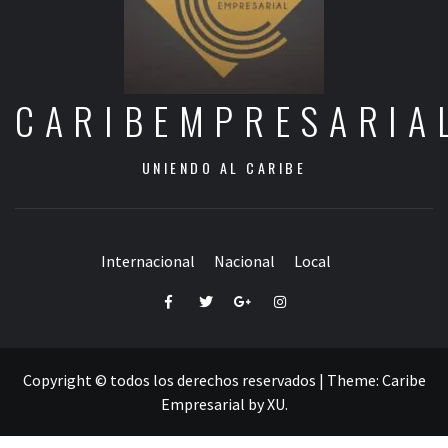
CARIBEMPRESARIA
UNIENDO AL CARIBE
Internacional
Nacional
Local
Facebook
Twitter
Google+
Instagram
Copyright © todos los derechos reservados
|
Theme:
Caribe
Empresarial
by
XU
.