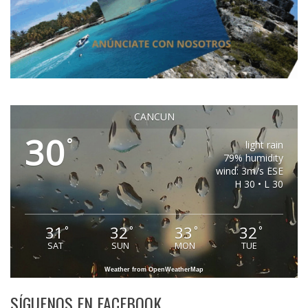
CANCUN
30
°
light rain
79% humidity
wind: 3m/s ESE
H 30 • L 30
31
32
33
32
°
°
°
°
SAT
SUN
MON
TUE
Weather from OpenWeatherMap
SÍGUENOS EN FACEBOOK