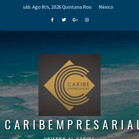
Skip
sáb. Ago 8th, 2026
Quintana Roo
México
to
content
Facebook
Twitter
Google+
Instagram
CARIBEMPRESARIA
UNIENDO AL CARIBE