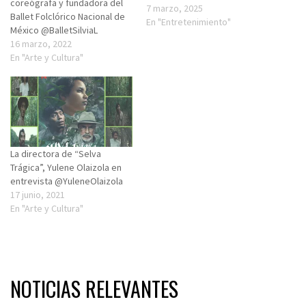
coreógrafa y fundadora del
7 marzo, 2025
Ballet Folclórico Nacional de
En "Entretenimiento"
México @BalletSilviaL
16 marzo, 2022
En "Arte y Cultura"
La directora de “Selva
Trágica”, Yulene Olaizola en
entrevista @YuleneOlaizola
17 junio, 2021
En "Arte y Cultura"
NOTICIAS RELEVANTES