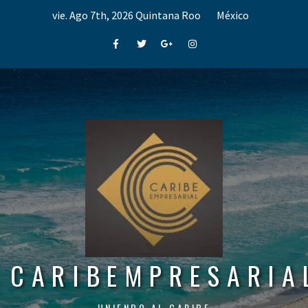
Skip
vie. Ago 7th, 2026
Quintana Roo
México
to
content
Facebook
Twitter
Google+
Instagram
CARIBEMPRESARIA
UNIENDO AL CARIBE