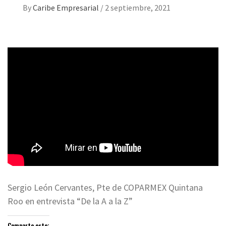
By
Caribe Empresarial
/
2 septiembre, 2021
Sergio León Cervantes, Pte de COPARMEX Quintana
Roo en entrevista “De la A a la Z”
Comparte esto: