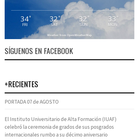
34
32
32
33
°
°
°
°
FRI
SAT
SUN
MON
Weather from OpenWeatherMap
SÍGUENOS EN FACEBOOK
+RECIENTES
PORTADA 07 de AGOSTO
El Instituto Universitario de Alta Formación (IUAF)
celebró la ceremonia de grados de sus posgrados
internacionales rumbo a su décimo aniversario