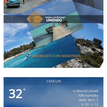
CANCUN
32
°
scattered clouds
70% humidity
wind: 4m/s E
H 32 • L 32