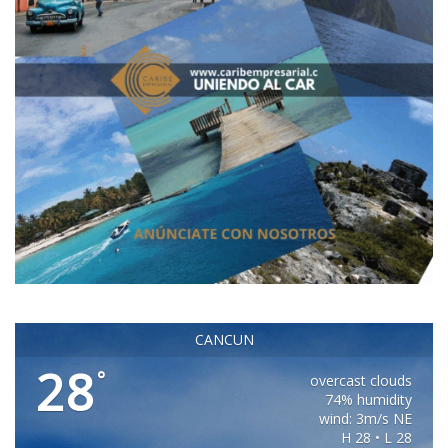
CANCUN
28
°
overcast clouds
74% humidity
wind: 3m/s NE
H 28 • L 28