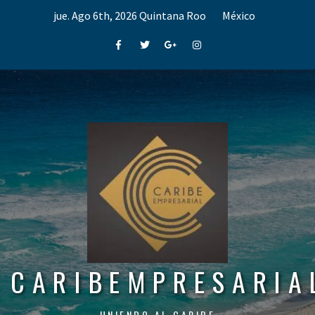
Skip
jue. Ago 6th, 2026
Quintana Roo
México
to
content
Facebook
Twitter
Google+
Instagram
CARIBEMPRESARIA
UNIENDO AL CARIBE