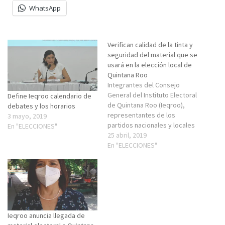
WhatsApp
Verifican calidad de la tinta y
seguridad del material que se
usará en la elección local de
Quintana Roo
Integrantes del Consejo
General del Instituto Electoral
Define Ieqroo calendario de
de Quintana Roo (Ieqroo),
debates y los horarios
representantes de los
3 mayo, 2019
partidos nacionales y locales
En "ELECCIONES"
acreditados ante el Instituto,
25 abril, 2019
así como de los candidatos
En "ELECCIONES"
independientes, acudieron a
la Escuela Nacional de
Ciencias Biológicas del
Instituto Politécnico Nacional
(IPN), en la Ciudad de México,
para verificar la calidad…
Ieqroo anuncia llegada de