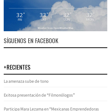
32
33
32
32
°
°
°
°
FRI
SAT
SUN
MON
Weather from OpenWeatherMap
SÍGUENOS EN FACEBOOK
+RECIENTES
La amenaza sube de tono
Exitosa presentación de “Filmonólogos”
Participa Mara Lezama en “Mexicanas Emprendedoras