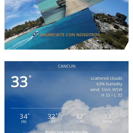
CANCUN
33
°
scattered clouds
63% humidity
wind: 1m/s WSW
H 33 • L 32
34
32
32
33
°
°
°
°
FRI
SAT
SUN
MON
Weather from OpenWeatherMap