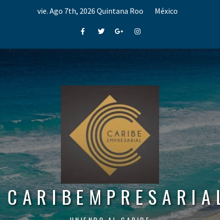
Skip
vie. Ago 7th, 2026
Quintana Roo
México
to
content
Facebook
Twitter
Google+
Instagram
CARIBEMPRESARIA
UNIENDO AL CARIBE