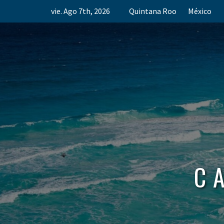
Skip
vie. Ago 7th, 2026
Quintana Roo
México
to
content
C