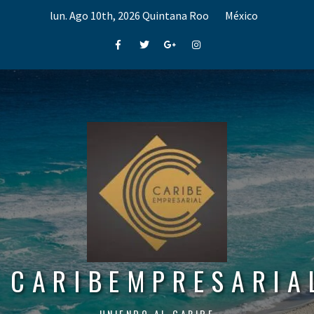
Skip
lun. Ago 10th, 2026
Quintana Roo
México
to
content
Facebook
Twitter
Google+
Instagram
CARIBEMPRESARIA
UNIENDO AL CARIBE