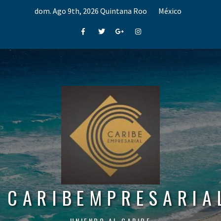
Skip
dom. Ago 9th, 2026
Quintana Roo
México
to
content
Facebook
Twitter
Google+
Instagram
CARIBEMPRESARIA
UNIENDO AL CARIBE