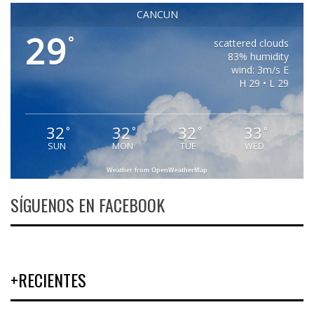
CANCUN
29
°
scattered clouds
83% humidity
wind: 3m/s E
H 29 • L 29
32
32
32
33
°
°
°
°
SUN
MON
TUE
WED
Weather from OpenWeatherMap
SÍGUENOS EN FACEBOOK
+RECIENTES