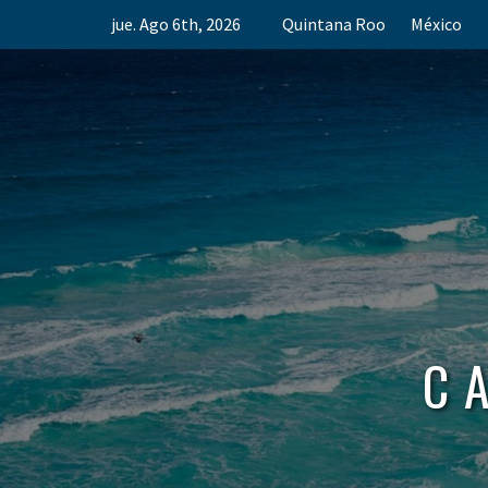
Skip
jue. Ago 6th, 2026
Quintana Roo
México
to
content
C