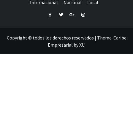
Internacional
Nacional
Local
Facebook
Twitter
Google+
Instagram
Copyright © todos los derechos reservados
|
Theme:
Caribe
Empresarial
by
XU
.