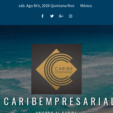
Skip
sáb. Ago 8th, 2026
Quintana Roo
México
to
content
Facebook
Twitter
Google+
Instagram
CARIBEMPRESARIA
UNIENDO AL CARIBE