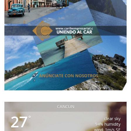
CANCUN
27
°
clear sky
94% humidity
wind: 1m/s SE