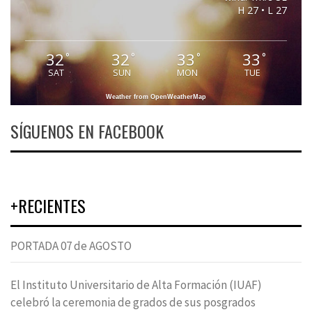
H 27 • L 27
32
32
33
33
°
°
°
°
SAT
SUN
MON
TUE
Weather from OpenWeatherMap
SÍGUENOS EN FACEBOOK
+RECIENTES
PORTADA 07 de AGOSTO
El Instituto Universitario de Alta Formación (IUAF)
celebró la ceremonia de grados de sus posgrados