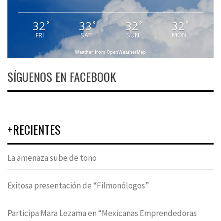
32
33
32
32
°
°
°
°
FRI
SAT
SUN
MON
Weather from OpenWeatherMap
SÍGUENOS EN FACEBOOK
+RECIENTES
La amenaza sube de tono
Exitosa presentación de “Filmonólogos”
Participa Mara Lezama en “Mexicanas Emprendedoras