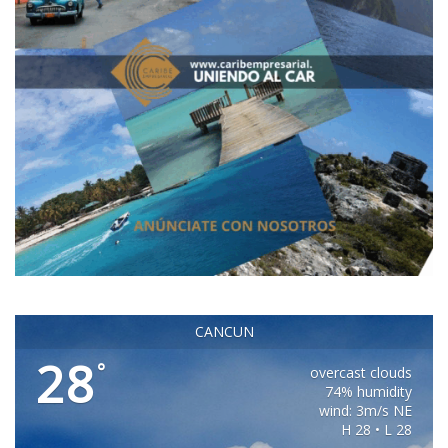
CANCUN
28
°
overcast clouds
74% humidity
wind: 3m/s NE
H 28 • L 28