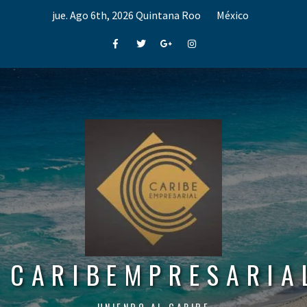
Skip
jue. Ago 6th, 2026
Quintana Roo
México
to
content
Facebook
Twitter
Google+
Instagram
CARIBEMPRESARIA
UNIENDO AL CARIBE